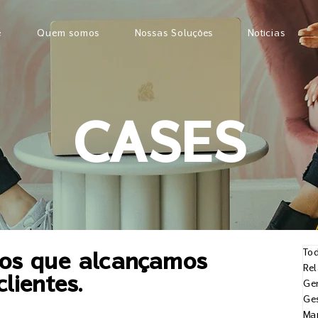
e
Quem somos
Nossas Soluções
Notícias
CASES
Tod
dos que alcançamos
Re
lientes.
Ge
Ge
Mar